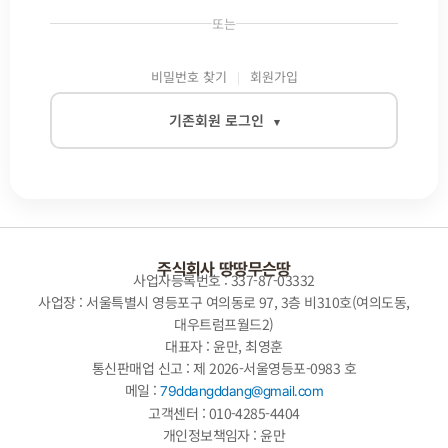
또는
비밀번호 찾기
회원가입
기존회원 로그인
▾
이메일
비밀번호
주식회사 땅땅무슨땅
사업자등록번호 : 337-87-03332
사업장 : 서울특별시 영등포구 여의동로 97, 3층 비310호(여의도동,
대우트럼프월드2)
자동로그인
대표자 : 윤만, 최영훈
통신판매업 신고 : 제 2026-서울영등포-0983 호
로그인
메일 :
79ddangddang@gmail.com
고객센터 : 010-4285-4404
개인정보책임자 : 윤만