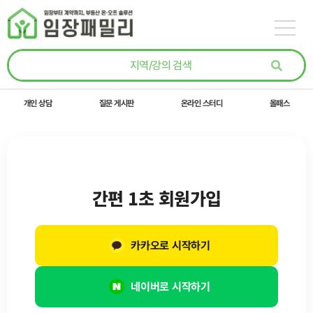
콘텐츠로
건너뛰기
개인 상담
질문 게시판
온라인 스터디
올패스
간편 1초 회원가입
카카오로 시작하기
네이버로 시작하기