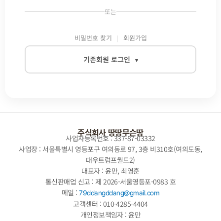
또는
비밀번호 찾기
회원가입
기존회원 로그인
▾
이메일
비밀번호
주식회사 땅땅무슨땅
사업자등록번호 : 337-87-03332
사업장 : 서울특별시 영등포구 여의동로 97, 3층 비310호(여의도동,
대우트럼프월드2)
자동로그인
대표자 : 윤만, 최영훈
통신판매업 신고 : 제 2026-서울영등포-0983 호
로그인
메일 :
79ddangddang@gmail.com
고객센터 : 010-4285-4404
개인정보책임자 : 윤만