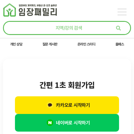
콘텐츠로
건너뛰기
개인 상담
질문 게시판
온라인 스터디
올패스
간편 1초 회원가입
카카오로 시작하기
네이버로 시작하기