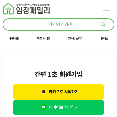
콘텐츠로
건너뛰기
개인 상담
질문 게시판
온라인 스터디
올패스
간편 1초 회원가입
카카오로 시작하기
네이버로 시작하기