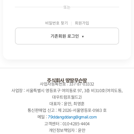
또는
비밀번호 찾기
회원가입
기존회원 로그인
▾
이메일
비밀번호
주식회사 땅땅무슨땅
사업자등록번호 : 337-87-03332
사업장 : 서울특별시 영등포구 여의동로 97, 3층 비310호(여의도동,
대우트럼프월드2)
자동로그인
대표자 : 윤만, 최영훈
통신판매업 신고 : 제 2026-서울영등포-0983 호
로그인
메일 :
79ddangddang@gmail.com
고객센터 : 010-4285-4404
개인정보책임자 : 윤만