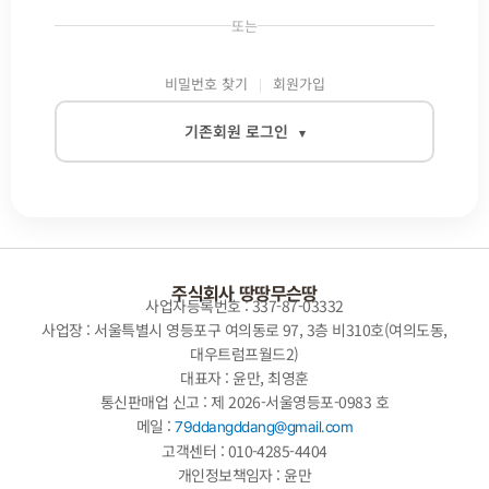
또는
비밀번호 찾기
회원가입
기존회원 로그인
▾
이메일
비밀번호
주식회사 땅땅무슨땅
사업자등록번호 : 337-87-03332
사업장 : 서울특별시 영등포구 여의동로 97, 3층 비310호(여의도동,
대우트럼프월드2)
자동로그인
대표자 : 윤만, 최영훈
통신판매업 신고 : 제 2026-서울영등포-0983 호
로그인
메일 :
79ddangddang@gmail.com
고객센터 : 010-4285-4404
개인정보책임자 : 윤만