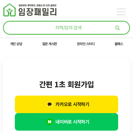
콘텐츠로
건너뛰기
개인 상담
질문 게시판
온라인 스터디
올패스
간편 1초 회원가입
카카오로 시작하기
네이버로 시작하기