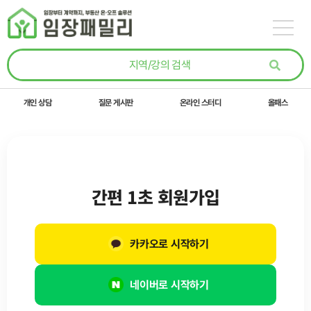
콘텐츠로
건너뛰기
개인 상담
질문 게시판
온라인 스터디
올패스
간편 1초 회원가입
카카오로 시작하기
네이버로 시작하기