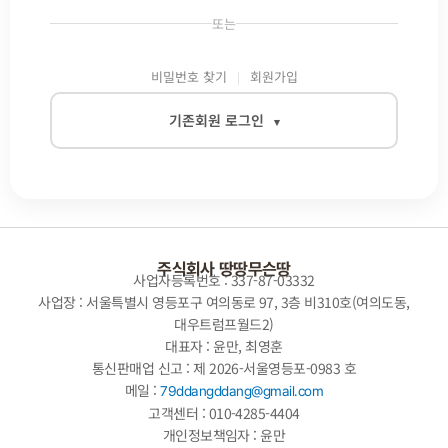
또는
비밀번호 찾기
회원가입
기존회원 로그인
▾
이메일
비밀번호
주식회사 땅땅무슨땅
사업자등록번호 : 337-87-03332
사업장 : 서울특별시 영등포구 여의동로 97, 3층 비310호(여의도동,
대우트럼프월드2)
자동로그인
대표자 : 윤만, 최영훈
통신판매업 신고 : 제 2026-서울영등포-0983 호
로그인
메일 :
79ddangddang@gmail.com
고객센터 : 010-4285-4404
개인정보책임자 : 윤만