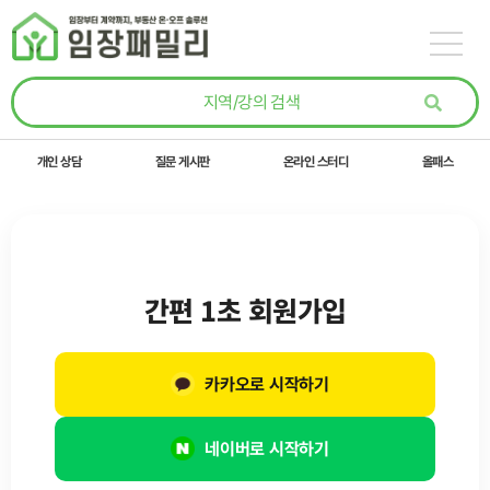
콘텐츠로
건너뛰기
개인 상담
질문 게시판
온라인 스터디
올패스
간편 1초 회원가입
카카오로 시작하기
네이버로 시작하기