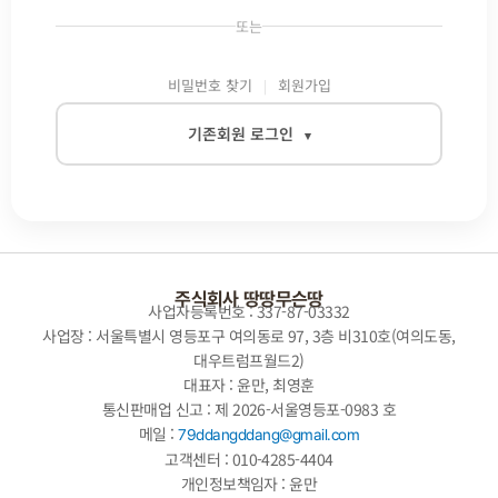
또는
비밀번호 찾기
회원가입
기존회원 로그인
▾
이메일
비밀번호
주식회사 땅땅무슨땅
사업자등록번호 : 337-87-03332
사업장 : 서울특별시 영등포구 여의동로 97, 3층 비310호(여의도동,
대우트럼프월드2)
자동로그인
대표자 : 윤만, 최영훈
통신판매업 신고 : 제 2026-서울영등포-0983 호
로그인
메일 :
79ddangddang@gmail.com
고객센터 : 010-4285-4404
개인정보책임자 : 윤만