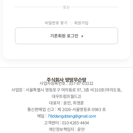
또는
비밀번호 찾기
회원가입
기존회원 로그인
▾
이메일
비밀번호
주식회사 땅땅무슨땅
사업자등록번호 : 337-87-03332
사업장 : 서울특별시 영등포구 여의동로 97, 3층 비310호(여의도동,
대우트럼프월드2)
자동로그인
대표자 : 윤만, 최영훈
통신판매업 신고 : 제 2026-서울영등포-0983 호
로그인
메일 :
79ddangddang@gmail.com
고객센터 : 010-4285-4404
개인정보책임자 : 윤만