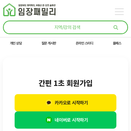
콘텐츠로
건너뛰기
개인 상담
질문 게시판
온라인 스터디
올패스
간편 1초 회원가입
카카오로 시작하기
네이버로 시작하기