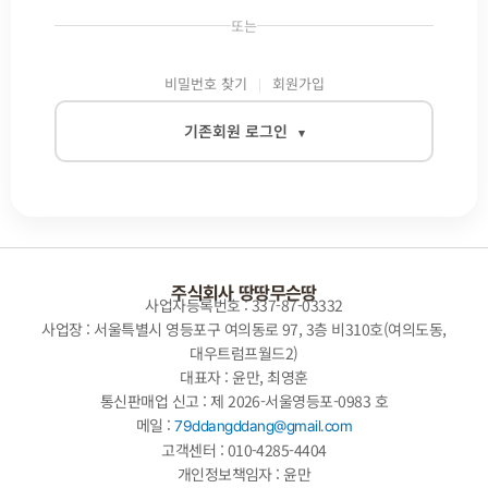
또는
비밀번호 찾기
회원가입
기존회원 로그인
▾
이메일
비밀번호
주식회사 땅땅무슨땅
사업자등록번호 : 337-87-03332
사업장 : 서울특별시 영등포구 여의동로 97, 3층 비310호(여의도동,
대우트럼프월드2)
자동로그인
대표자 : 윤만, 최영훈
통신판매업 신고 : 제 2026-서울영등포-0983 호
로그인
메일 :
79ddangddang@gmail.com
고객센터 : 010-4285-4404
개인정보책임자 : 윤만