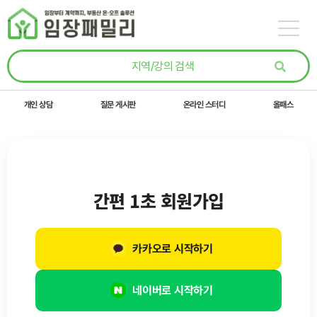
콘텐츠로
건너뛰기
개인 상담
질문 게시판
온라인 스터디
올패스
간편 1초 회원가입
카카오로 시작하기
네이버로 시작하기