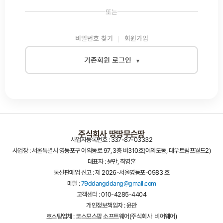
또는
비밀번호 찾기
회원가입
기존회원 로그인
▾
이메일
주식회사 땅땅무슨땅
사업자등록번호 : 337-87-03332
비밀번호
사업장 : 서울특별시 영등포구 여의동로 97, 3층 비310호(여의도동, 대우트럼프월드2)
대표자 : 윤만, 최영훈
통신판매업 신고 : 제 2026-서울영등포-0983 호
메일 :
79ddangddang@gmail.com
자동로그인
고객센터 : 010-4285-4404
개인정보책임자 : 윤만
로그인
호스팅업체 : 코스모스팜 소프트웨어(주식회사 비어웨어)