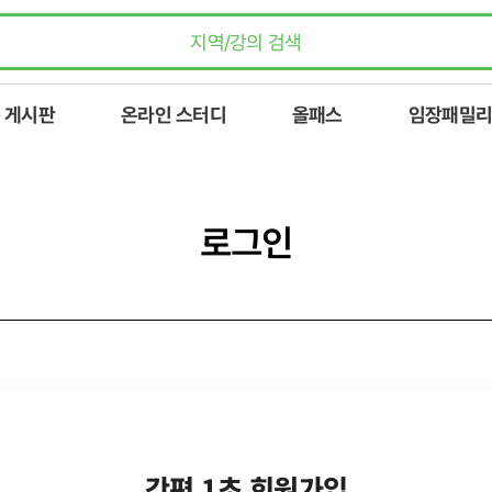
 게시판
온라인 스터디
올패스
임장패밀리
로그인
간편 1초 회원가입