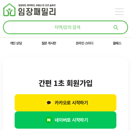
콘텐츠로
건너뛰기
개인 상담
질문 게시판
온라인 스터디
올패스
간편 1초 회원가입
카카오로 시작하기
네이버로 시작하기