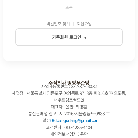
또는
비밀번호 찾기
회원가입
기존회원 로그인
▾
이메일
비밀번호
주식회사 땅땅무슨땅
사업자등록번호 : 337-87-03332
사업장 : 서울특별시 영등포구 여의동로 97, 3층 비310호(여의도동,
대우트럼프월드2)
자동로그인
대표자 : 윤만, 최영훈
통신판매업 신고 : 제 2026-서울영등포-0983 호
로그인
메일 :
79ddangddang@gmail.com
고객센터 : 010-4285-4404
개인정보책임자 : 윤만