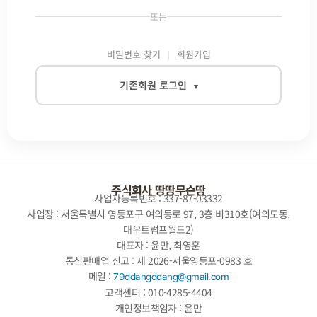
또는
비밀번호 찾기
회원가입
기존회원 로그인
▾
이메일
비밀번호
주식회사 땅땅무슨땅
사업자등록번호 : 337-87-03332
사업장 : 서울특별시 영등포구 여의동로 97, 3층 비310호(여의도동,
대우트럼프월드2)
자동로그인
대표자 : 윤만, 최영훈
통신판매업 신고 : 제 2026-서울영등포-0983 호
로그인
메일 :
79ddangddang@gmail.com
고객센터 : 010-4285-4404
개인정보책임자 : 윤만