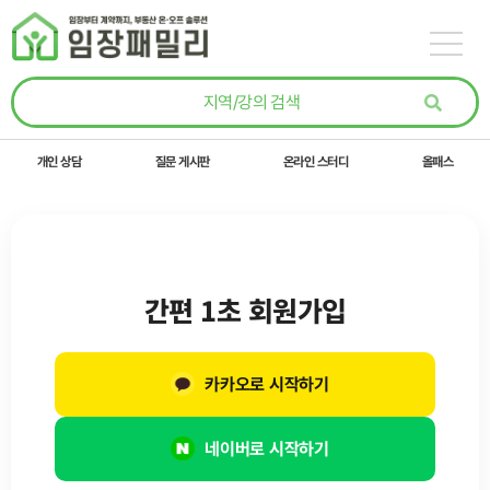
콘텐츠로
건너뛰기
개인 상담
질문 게시판
온라인 스터디
올패스
간편 1초 회원가입
카카오로 시작하기
네이버로 시작하기