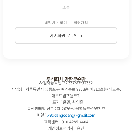
또는
비밀번호 찾기
회원가입
기존회원 로그인
▾
이메일
비밀번호
주식회사 땅땅무슨땅
사업자등록번호 : 337-87-03332
사업장 : 서울특별시 영등포구 여의동로 97, 3층 비310호(여의도동,
대우트럼프월드2)
자동로그인
대표자 : 윤만, 최영훈
통신판매업 신고 : 제 2026-서울영등포-0983 호
로그인
메일 :
79ddangddang@gmail.com
고객센터 : 010-4285-4404
개인정보책임자 : 윤만