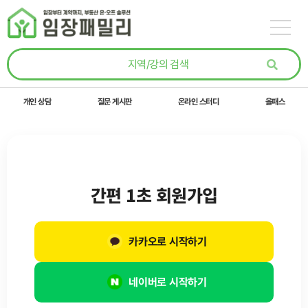
콘텐츠로
건너뛰기
개인 상담
질문 게시판
온라인 스터디
올패스
간편 1초 회원가입
카카오로 시작하기
네이버로 시작하기