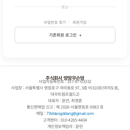
또는
비밀번호 찾기
회원가입
기존회원 로그인
▾
이메일
비밀번호
주식회사 땅땅무슨땅
사업자등록번호 : 337-87-03332
사업장 : 서울특별시 영등포구 여의동로 97, 3층 비310호(여의도동,
대우트럼프월드2)
자동로그인
대표자 : 윤만, 최영훈
통신판매업 신고 : 제 2026-서울영등포-0983 호
로그인
메일 :
79ddangddang@gmail.com
고객센터 : 010-4285-4404
개인정보책임자 : 윤만