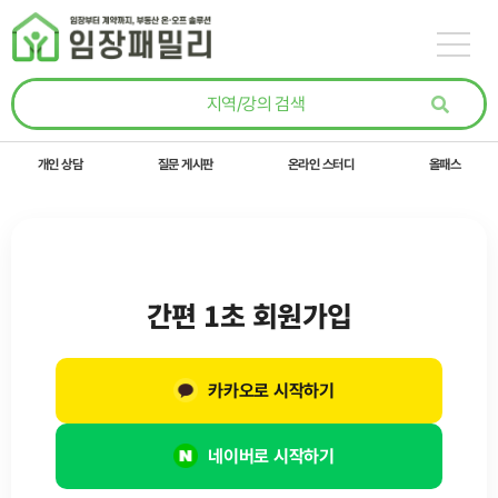
콘텐츠로
건너뛰기
개인 상담
질문 게시판
온라인 스터디
올패스
간편 1초 회원가입
카카오로 시작하기
네이버로 시작하기