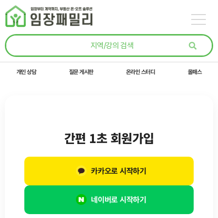
콘텐츠로
건너뛰기
개인 상담
질문 게시판
온라인 스터디
올패스
간편 1초 회원가입
카카오로 시작하기
네이버로 시작하기