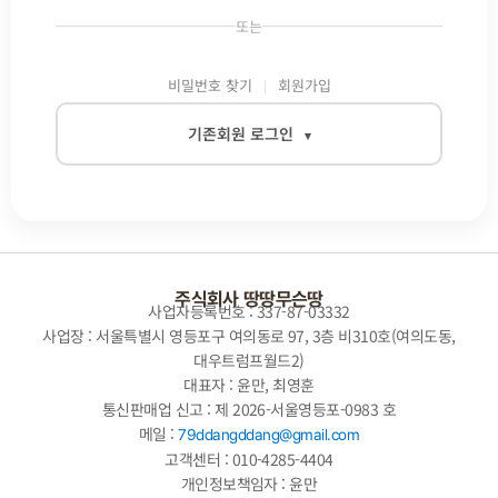
또는
비밀번호 찾기
회원가입
기존회원 로그인
▾
이메일
비밀번호
주식회사 땅땅무슨땅
사업자등록번호 : 337-87-03332
사업장 : 서울특별시 영등포구 여의동로 97, 3층 비310호(여의도동,
대우트럼프월드2)
자동로그인
대표자 : 윤만, 최영훈
통신판매업 신고 : 제 2026-서울영등포-0983 호
로그인
메일 :
79ddangddang@gmail.com
고객센터 : 010-4285-4404
개인정보책임자 : 윤만