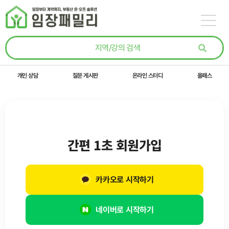
콘텐츠로
건너뛰기
개인 상담
질문 게시판
온라인 스터디
올패스
간편 1초 회원가입
카카오로 시작하기
네이버로 시작하기