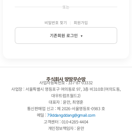
또는
비밀번호 찾기
회원가입
기존회원 로그인
▾
이메일
비밀번호
주식회사 땅땅무슨땅
사업자등록번호 : 337-87-03332
사업장 : 서울특별시 영등포구 여의동로 97, 3층 비310호(여의도동,
대우트럼프월드2)
자동로그인
대표자 : 윤만, 최영훈
통신판매업 신고 : 제 2026-서울영등포-0983 호
로그인
메일 :
79ddangddang@gmail.com
고객센터 : 010-4285-4404
개인정보책임자 : 윤만