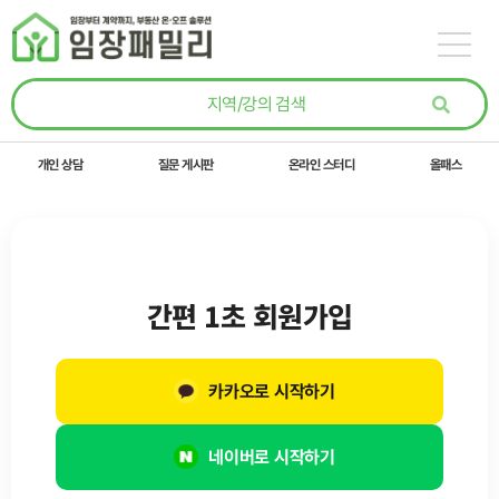
콘텐츠로
건너뛰기
개인 상담
질문 게시판
온라인 스터디
올패스
간편 1초 회원가입
카카오로 시작하기
네이버로 시작하기