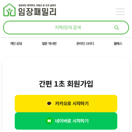
콘텐츠로
건너뛰기
개인 상담
질문 게시판
온라인 스터디
올패스
간편 1초 회원가입
카카오로 시작하기
네이버로 시작하기