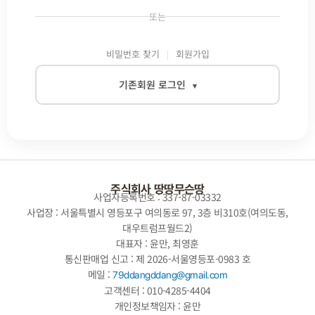
또는
비밀번호 찾기
회원가입
기존회원 로그인
▾
이메일
비밀번호
주식회사 땅땅무슨땅
사업자등록번호 : 337-87-03332
사업장 : 서울특별시 영등포구 여의동로 97, 3층 비310호(여의도동,
대우트럼프월드2)
자동로그인
대표자 : 윤만, 최영훈
통신판매업 신고 : 제 2026-서울영등포-0983 호
로그인
메일 :
79ddangddang@gmail.com
고객센터 : 010-4285-4404
개인정보책임자 : 윤만