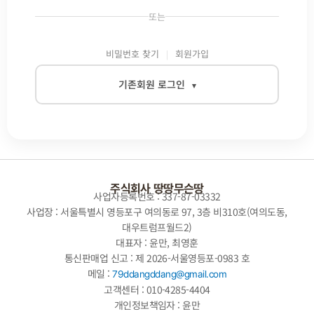
또는
비밀번호 찾기
회원가입
기존회원 로그인
▾
이메일
비밀번호
주식회사 땅땅무슨땅
사업자등록번호 : 337-87-03332
사업장 : 서울특별시 영등포구 여의동로 97, 3층 비310호(여의도동,
대우트럼프월드2)
자동로그인
대표자 : 윤만, 최영훈
통신판매업 신고 : 제 2026-서울영등포-0983 호
로그인
메일 :
79ddangddang@gmail.com
고객센터 : 010-4285-4404
개인정보책임자 : 윤만