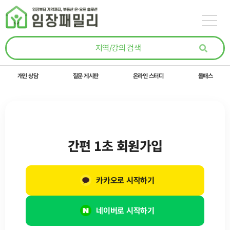
콘텐츠로
건너뛰기
개인 상담
질문 게시판
온라인 스터디
올패스
간편 1초 회원가입
카카오로 시작하기
네이버로 시작하기