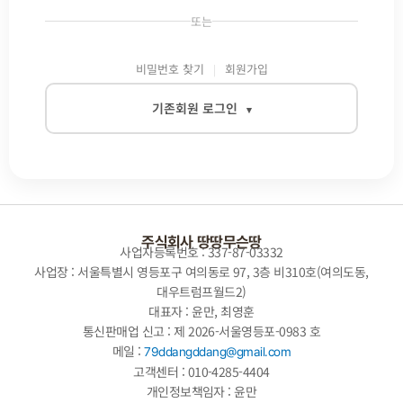
또는
비밀번호 찾기
회원가입
기존회원 로그인
▾
이메일
비밀번호
주식회사 땅땅무슨땅
사업자등록번호 : 337-87-03332
사업장 : 서울특별시 영등포구 여의동로 97, 3층 비310호(여의도동,
대우트럼프월드2)
자동로그인
대표자 : 윤만, 최영훈
통신판매업 신고 : 제 2026-서울영등포-0983 호
로그인
메일 :
79ddangddang@gmail.com
고객센터 : 010-4285-4404
개인정보책임자 : 윤만