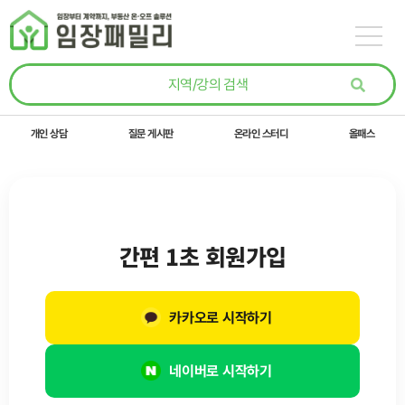
콘텐츠로
건너뛰기
개인 상담
질문 게시판
온라인 스터디
올패스
간편 1초 회원가입
카카오로 시작하기
네이버로 시작하기