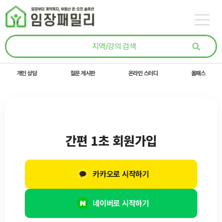
콘텐츠로
건너뛰기
개인 상담
질문 게시판
온라인 스터디
올패스
간편 1초 회원가입
카카오로 시작하기
네이버로 시작하기