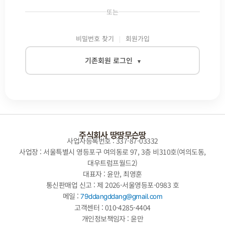
또는
비밀번호 찾기
회원가입
기존회원 로그인
▾
이메일
비밀번호
주식회사 땅땅무슨땅
사업자등록번호 : 337-87-03332
사업장 : 서울특별시 영등포구 여의동로 97, 3층 비310호(여의도동,
대우트럼프월드2)
자동로그인
대표자 : 윤만, 최영훈
통신판매업 신고 : 제 2026-서울영등포-0983 호
로그인
메일 :
79ddangddang@gmail.com
고객센터 : 010-4285-4404
개인정보책임자 : 윤만