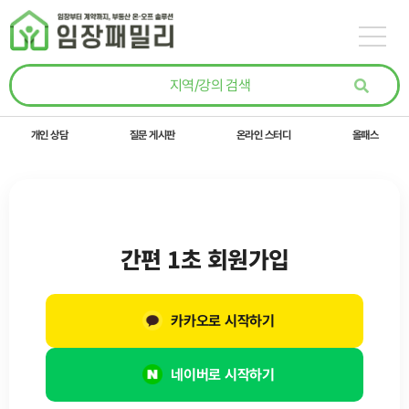
콘텐츠로
건너뛰기
개인 상담
질문 게시판
온라인 스터디
올패스
간편 1초 회원가입
카카오로 시작하기
네이버로 시작하기