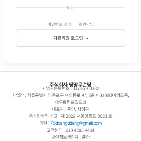
또는
비밀번호 찾기
회원가입
기존회원 로그인
▾
이메일
비밀번호
주식회사 땅땅무슨땅
사업자등록번호 : 337-87-03332
사업장 : 서울특별시 영등포구 여의동로 97, 3층 비310호(여의도동,
대우트럼프월드2)
자동로그인
대표자 : 윤만, 최영훈
통신판매업 신고 : 제 2026-서울영등포-0983 호
로그인
메일 :
79ddangddang@gmail.com
고객센터 : 010-4285-4404
개인정보책임자 : 윤만