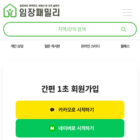
콘텐츠로
건너뛰기
개인 상담
질문 게시판
온라인 스터디
올패스
간편 1초 회원가입
카카오로 시작하기
네이버로 시작하기