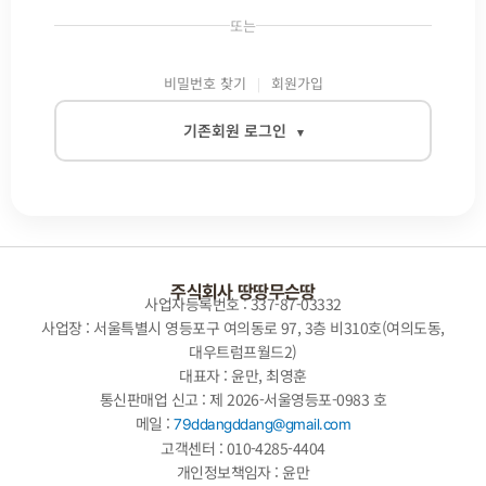
또는
비밀번호 찾기
회원가입
기존회원 로그인
▾
이메일
비밀번호
주식회사 땅땅무슨땅
사업자등록번호 : 337-87-03332
사업장 : 서울특별시 영등포구 여의동로 97, 3층 비310호(여의도동,
대우트럼프월드2)
자동로그인
대표자 : 윤만, 최영훈
통신판매업 신고 : 제 2026-서울영등포-0983 호
로그인
메일 :
79ddangddang@gmail.com
고객센터 : 010-4285-4404
개인정보책임자 : 윤만