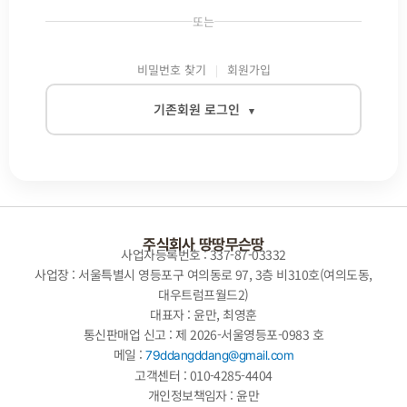
또는
비밀번호 찾기
회원가입
기존회원 로그인
▾
이메일
비밀번호
주식회사 땅땅무슨땅
사업자등록번호 : 337-87-03332
사업장 : 서울특별시 영등포구 여의동로 97, 3층 비310호(여의도동,
대우트럼프월드2)
자동로그인
대표자 : 윤만, 최영훈
통신판매업 신고 : 제 2026-서울영등포-0983 호
로그인
메일 :
79ddangddang@gmail.com
고객센터 : 010-4285-4404
개인정보책임자 : 윤만