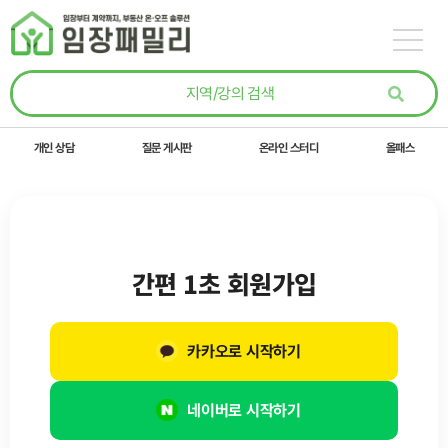
콘텐츠로
건너뛰기
개인 상담
질문 게시판
온라인 스터디
올패스
간편 1초 회원가입
카카오로 시작하기
네이버로 시작하기