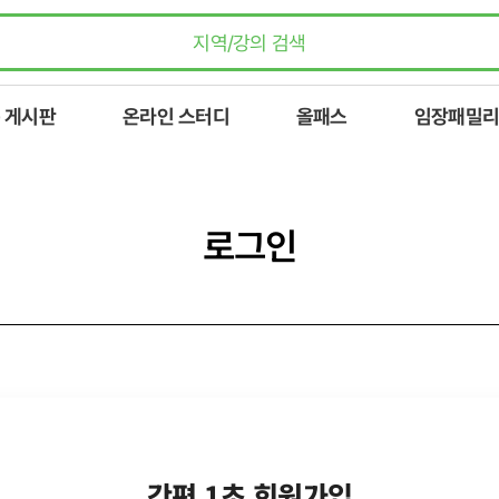
 게시판
온라인 스터디
올패스
임장패밀리
로그인
간편 1초 회원가입