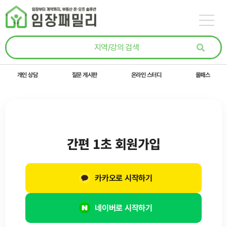
콘텐츠로
건너뛰기
개인 상담
질문 게시판
온라인 스터디
올패스
간편 1초 회원가입
카카오로 시작하기
네이버로 시작하기