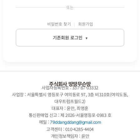
또는
비밀번호 찾기
회원가입
기존회원 로그인
▾
이메일
비밀번호
주식회사 땅땅무슨땅
사업자등록번호 : 337-87-03332
사업장 : 서울특별시 영등포구 여의동로 97, 3층 비310호(여의도동,
대우트럼프월드2)
자동로그인
대표자 : 윤만, 최영훈
통신판매업 신고 : 제 2026-서울영등포-0983 호
로그인
메일 :
79ddangddang@gmail.com
고객센터 : 010-4285-4404
개인정보책임자 : 윤만