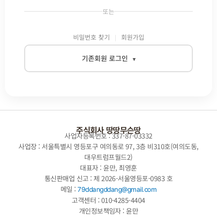
또는
비밀번호 찾기
회원가입
기존회원 로그인
▾
이메일
비밀번호
주식회사 땅땅무슨땅
사업자등록번호 : 337-87-03332
사업장 : 서울특별시 영등포구 여의동로 97, 3층 비310호(여의도동,
대우트럼프월드2)
자동로그인
대표자 : 윤만, 최영훈
통신판매업 신고 : 제 2026-서울영등포-0983 호
로그인
메일 :
79ddangddang@gmail.com
고객센터 : 010-4285-4404
개인정보책임자 : 윤만