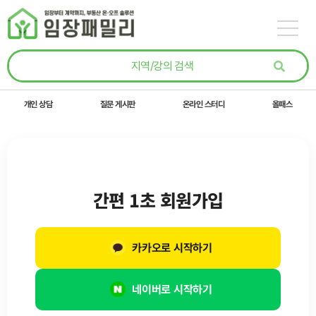
콘텐츠로
건너뛰기
개인 상담
질문 게시판
온라인 스터디
올패스
간편 1초 회원가입
카카오로 시작하기
네이버로 시작하기