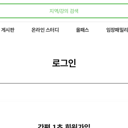
 게시판
온라인 스터디
올패스
임장패밀리
로그인
간편 1초 회원가입