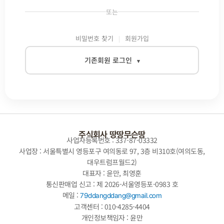
또는
비밀번호 찾기
회원가입
기존회원 로그인
▾
이메일
비밀번호
주식회사 땅땅무슨땅
사업자등록번호 : 337-87-03332
사업장 : 서울특별시 영등포구 여의동로 97, 3층 비310호(여의도동,
대우트럼프월드2)
자동로그인
대표자 : 윤만, 최영훈
통신판매업 신고 : 제 2026-서울영등포-0983 호
로그인
메일 :
79ddangddang@gmail.com
고객센터 : 010-4285-4404
개인정보책임자 : 윤만