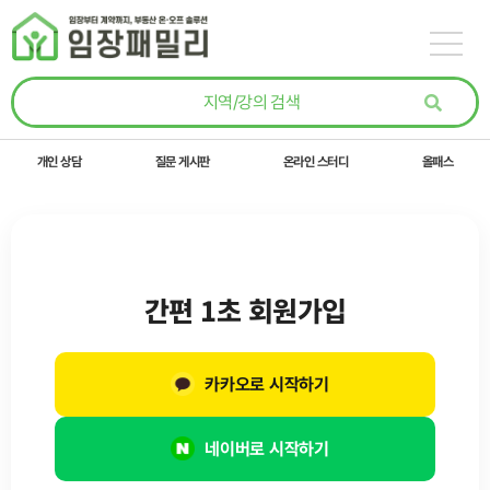
콘텐츠로
건너뛰기
개인 상담
질문 게시판
온라인 스터디
올패스
간편 1초 회원가입
카카오로 시작하기
네이버로 시작하기