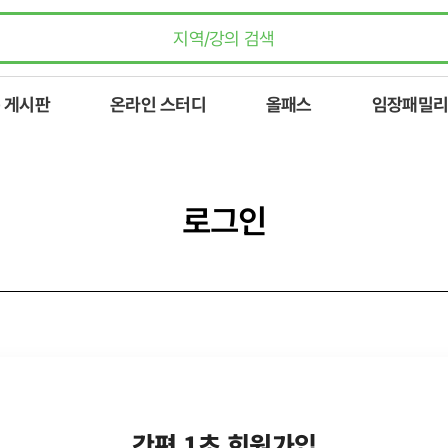
 게시판
온라인 스터디
올패스
임장패밀리
로그인
간편 1초 회원가입