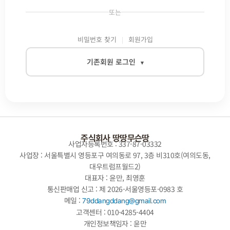
또는
비밀번호 찾기
회원가입
기존회원 로그인
▾
이메일
비밀번호
주식회사 땅땅무슨땅
사업자등록번호 : 337-87-03332
사업장 : 서울특별시 영등포구 여의동로 97, 3층 비310호(여의도동,
대우트럼프월드2)
자동로그인
대표자 : 윤만, 최영훈
통신판매업 신고 : 제 2026-서울영등포-0983 호
로그인
메일 :
79ddangddang@gmail.com
고객센터 : 010-4285-4404
개인정보책임자 : 윤만