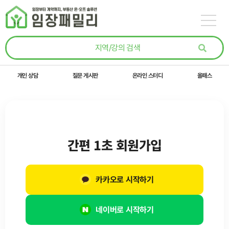
콘텐츠로
건너뛰기
개인 상담
질문 게시판
온라인 스터디
올패스
간편 1초 회원가입
카카오로 시작하기
네이버로 시작하기