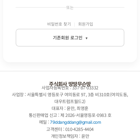
또는
비밀번호 찾기
회원가입
기존회원 로그인
▾
이메일
비밀번호
주식회사 땅땅무슨땅
사업자등록번호 : 337-87-03332
사업장 : 서울특별시 영등포구 여의동로 97, 3층 비310호(여의도동,
대우트럼프월드2)
자동로그인
대표자 : 윤만, 최영훈
통신판매업 신고 : 제 2026-서울영등포-0983 호
로그인
메일 :
79ddangddang@gmail.com
고객센터 : 010-4285-4404
개인정보책임자 : 윤만