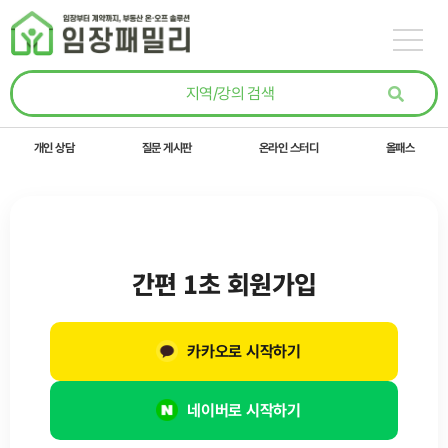
콘텐츠로
건너뛰기
개인 상담
질문 게시판
온라인 스터디
올패스
간편 1초 회원가입
카카오로 시작하기
네이버로 시작하기