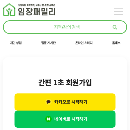
콘텐츠로
건너뛰기
개인 상담
질문 게시판
온라인 스터디
올패스
간편 1초 회원가입
카카오로 시작하기
네이버로 시작하기