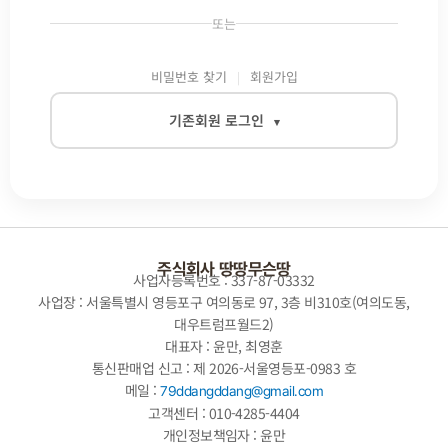
또는
비밀번호 찾기
회원가입
기존회원 로그인
▾
이메일
비밀번호
주식회사 땅땅무슨땅
사업자등록번호 : 337-87-03332
사업장 : 서울특별시 영등포구 여의동로 97, 3층 비310호(여의도동,
대우트럼프월드2)
자동로그인
대표자 : 윤만, 최영훈
통신판매업 신고 : 제 2026-서울영등포-0983 호
로그인
메일 :
79ddangddang@gmail.com
고객센터 : 010-4285-4404
개인정보책임자 : 윤만