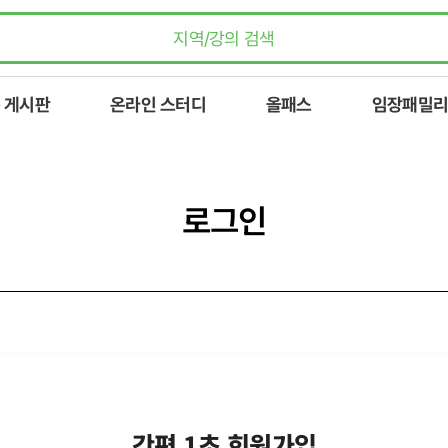
 게시판
온라인 스터디
올패스
임장패밀리
로그인
간편 1초 회원가입