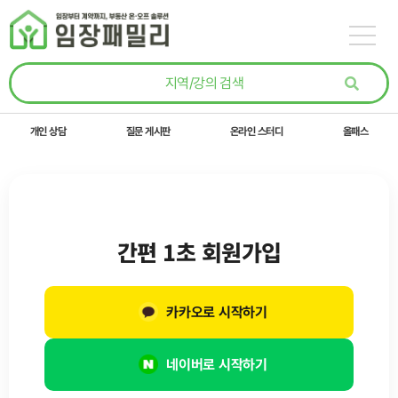
콘텐츠로
건너뛰기
개인 상담
질문 게시판
온라인 스터디
올패스
간편 1초 회원가입
카카오로 시작하기
네이버로 시작하기