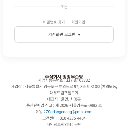
또는
비밀번호 찾기
회원가입
기존회원 로그인
▾
이메일
비밀번호
주식회사 땅땅무슨땅
사업자등록번호 : 337-87-03332
사업장 : 서울특별시 영등포구 여의동로 97, 3층 비310호(여의도동,
대우트럼프월드2)
자동로그인
대표자 : 윤만, 최영훈
통신판매업 신고 : 제 2026-서울영등포-0983 호
로그인
메일 :
79ddangddang@gmail.com
고객센터 : 010-4285-4404
개인정보책임자 : 윤만