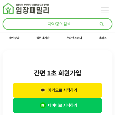
콘텐츠로
건너뛰기
개인 상담
질문 게시판
온라인 스터디
올패스
간편 1초 회원가입
카카오로 시작하기
네이버로 시작하기