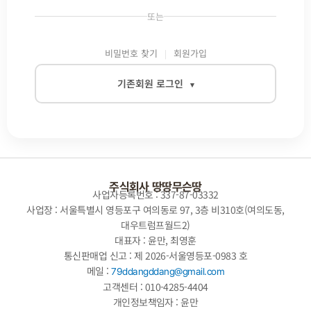
또는
비밀번호 찾기
회원가입
기존회원 로그인
▾
이메일
비밀번호
주식회사 땅땅무슨땅
사업자등록번호 : 337-87-03332
사업장 : 서울특별시 영등포구 여의동로 97, 3층 비310호(여의도동,
대우트럼프월드2)
자동로그인
대표자 : 윤만, 최영훈
통신판매업 신고 : 제 2026-서울영등포-0983 호
로그인
메일 :
79ddangddang@gmail.com
고객센터 : 010-4285-4404
개인정보책임자 : 윤만