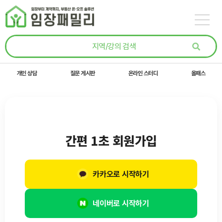
콘텐츠로
건너뛰기
개인 상담
질문 게시판
온라인 스터디
올패스
간편 1초 회원가입
카카오로 시작하기
네이버로 시작하기