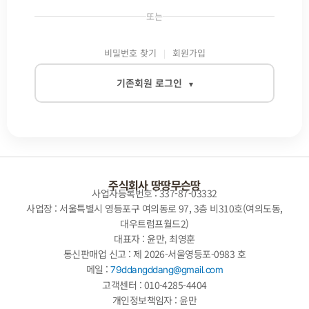
또는
비밀번호 찾기
회원가입
기존회원 로그인
▾
이메일
비밀번호
주식회사 땅땅무슨땅
사업자등록번호 : 337-87-03332
사업장 : 서울특별시 영등포구 여의동로 97, 3층 비310호(여의도동,
대우트럼프월드2)
자동로그인
대표자 : 윤만, 최영훈
통신판매업 신고 : 제 2026-서울영등포-0983 호
로그인
메일 :
79ddangddang@gmail.com
고객센터 : 010-4285-4404
개인정보책임자 : 윤만