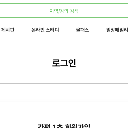
 게시판
온라인 스터디
올패스
임장패밀리
로그인
간편 1초 회원가입