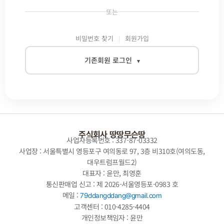
또는
비밀번호 찾기
회원가입
기존회원 로그인
▾
이메일
비밀번호
주식회사 땅땅무슨땅
사업자등록번호 : 337-87-03332
사업장 : 서울특별시 영등포구 여의동로 97, 3층 비310호(여의도동,
대우트럼프월드2)
자동로그인
대표자 : 윤만, 최영훈
통신판매업 신고 : 제 2026-서울영등포-0983 호
로그인
메일 :
79ddangddang@gmail.com
고객센터 : 010-4285-4404
개인정보책임자 : 윤만