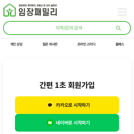
콘텐츠로
건너뛰기
개인 상담
질문 게시판
온라인 스터디
올패스
간편 1초 회원가입
카카오로 시작하기
네이버로 시작하기