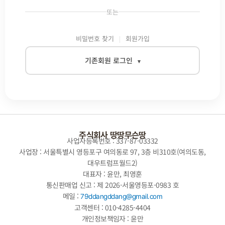
또는
비밀번호 찾기
회원가입
기존회원 로그인
▾
이메일
비밀번호
주식회사 땅땅무슨땅
사업자등록번호 : 337-87-03332
사업장 : 서울특별시 영등포구 여의동로 97, 3층 비310호(여의도동,
대우트럼프월드2)
자동로그인
대표자 : 윤만, 최영훈
통신판매업 신고 : 제 2026-서울영등포-0983 호
로그인
메일 :
79ddangddang@gmail.com
고객센터 : 010-4285-4404
개인정보책임자 : 윤만