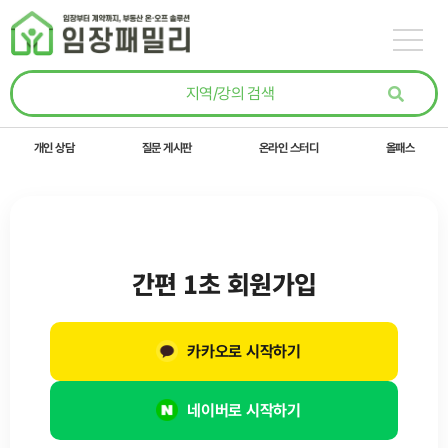
콘텐츠로
건너뛰기
개인 상담
질문 게시판
온라인 스터디
올패스
간편 1초 회원가입
카카오로 시작하기
네이버로 시작하기