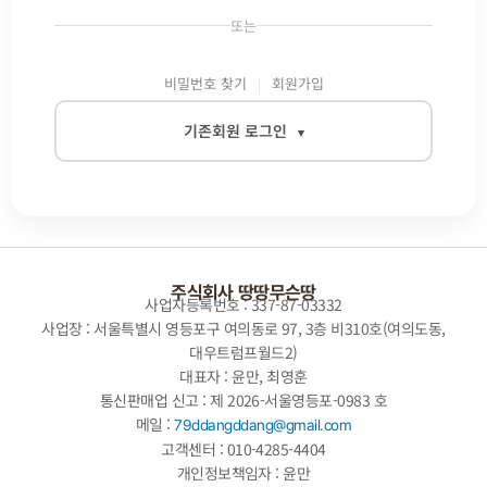
또는
비밀번호 찾기
회원가입
기존회원 로그인
▾
이메일
비밀번호
주식회사 땅땅무슨땅
사업자등록번호 : 337-87-03332
사업장 : 서울특별시 영등포구 여의동로 97, 3층 비310호(여의도동,
대우트럼프월드2)
자동로그인
대표자 : 윤만, 최영훈
통신판매업 신고 : 제 2026-서울영등포-0983 호
로그인
메일 :
79ddangddang@gmail.com
고객센터 : 010-4285-4404
개인정보책임자 : 윤만