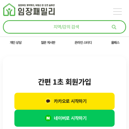
콘텐츠로
건너뛰기
개인 상담
질문 게시판
온라인 스터디
올패스
간편 1초 회원가입
카카오로 시작하기
네이버로 시작하기