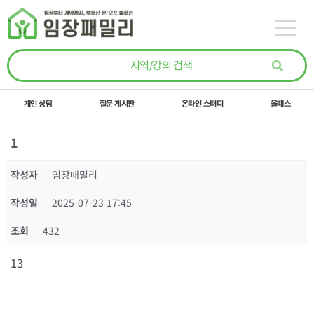
콘텐츠로
건너뛰기
개인 상담
질문 게시판
온라인 스터디
올패스
1
작성자
임장패밀리
작성일
2025-07-23 17:45
조회
432
13