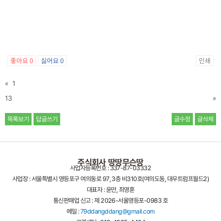
좋아요
0
싫어요
0
인쇄
«
1
13
»
목록보기
답글쓰기
글수정
글삭제
주식회사 땅땅무슨땅
사업자등록번호 : 337-87-03332
사업장 : 서울특별시 영등포구 여의동로 97, 3층 비310호(여의도동, 대우트럼프월드2)
대표자 : 윤만, 최영훈
통신판매업 신고 : 제 2026-서울영등포-0983 호
메일 :
79ddangddang@gmail.com