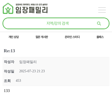
콘텐츠로
건너뛰기
개인 상담
질문 게시판
온라인 스터디
올패스