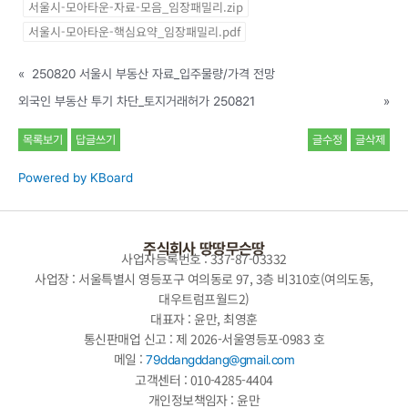
서울시-모아타운-자료-모음_임장패밀리.zip
서울시-모아타운-핵심요약_임장패밀리.pdf
«
250820 서울시 부동산 자료_입주물량/가격 전망
외국인 부동산 투기 차단_토지거래허가 250821
»
목록보기
답글쓰기
글수정
글삭제
Powered by KBoard
주식회사 땅땅무슨땅
사업자등록번호 : 337-87-03332
사업장 : 서울특별시 영등포구 여의동로 97, 3층 비310호(여의도동,
대우트럼프월드2)
대표자 : 윤만, 최영훈
통신판매업 신고 : 제 2026-서울영등포-0983 호
메일 :
79ddangddang@gmail.com
고객센터 : 010-4285-4404
개인정보책임자 : 윤만