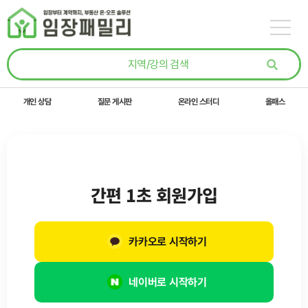
콘텐츠로
건너뛰기
개인 상담
질문 게시판
온라인 스터디
올패스
간편 1초 회원가입
카카오로 시작하기
네이버로 시작하기