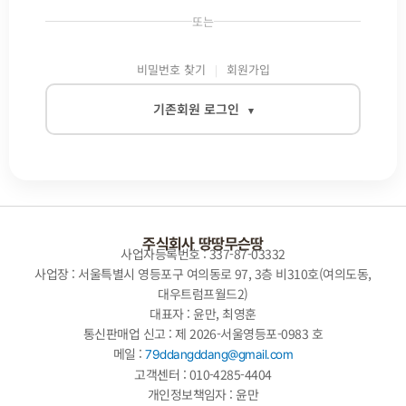
또는
비밀번호 찾기
회원가입
기존회원 로그인
▾
이메일
비밀번호
주식회사 땅땅무슨땅
사업자등록번호 : 337-87-03332
사업장 : 서울특별시 영등포구 여의동로 97, 3층 비310호(여의도동,
대우트럼프월드2)
자동로그인
대표자 : 윤만, 최영훈
통신판매업 신고 : 제 2026-서울영등포-0983 호
로그인
메일 :
79ddangddang@gmail.com
고객센터 : 010-4285-4404
개인정보책임자 : 윤만