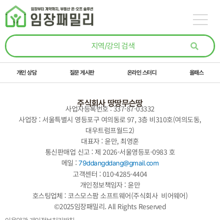
콘텐츠로
건너뛰기
개인 상담
질문 게시판
온라인 스터디
올패스
주식회사 땅땅무슨땅
사업자등록번호 : 337-87-03332
사업장 : 서울특별시 영등포구 여의동로 97, 3층 비310호(여의도동,
대우트럼프월드2)
대표자 : 윤만, 최영훈
통신판매업 신고 : 제 2026-서울영등포-0983 호
메일 :
79ddangddang@gmail.com
고객센터 : 010-4285-4404
개인정보책임자 : 윤만
호스팅업체 : 코스모스팜 소프트웨어(주식회사 비어웨어)
©2025임장패밀리. All Rights Reserved