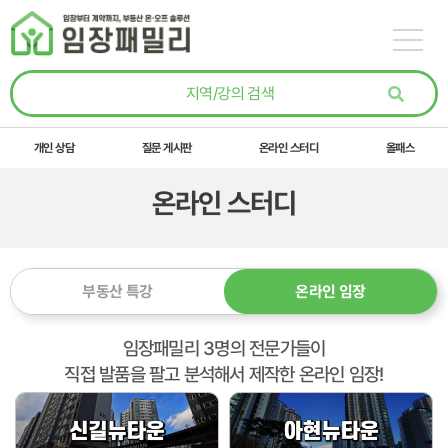
콘텐츠로
건너뛰기
개인 상담
질문 게시판
온라인 스터디
올패스
온라인 스터디
부동산 특강
온라인 임장
임장패밀리 3명의 전문가들이
직접 발품을 팔고 분석해서 제작한 온라인 임장!
Page
Page
Page