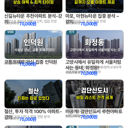
신길뉴타운 추천아파트 분석-강
마포, 아현뉴타운 집중 분석 –
의
강의
임장으로 찾아낸 저평가 단지, 집값 전망
적정 타이밍 및 30억 집값 전망
70,000
원
70,000
원
120,000
원
120,000
원
교통호재로 관심 집중 인덕원
고양시에서 유일하게 서울처럼
세미나&임장&총평
70,000
원
120,000
원
사는 동네, 화정동!
#GTX-A #대곡역 #3호선 #화정역 #대곡역
세권개발 #재개발 #갭투자
70,000
원
120,000
원
철산, 투자 적격 100% 아파트-
미공개! 검단신도시 추천아파트
유튜브에선 공개 못한 실명 리스트, 지금 안
보면 기회는 없습니다
70,000
원
120,000
원
강의
가시권 유망 단지 & 향후 전망 분석
70,000
원
120,000
원