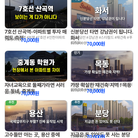
7호선 산곡역-아파트별 투자 매
신분당선 타면 강남권이 됩니다.
력도 측정
화서
#인천 #산곡역 #부평 #7호선 #인천아파트
#신분당선 #강남권 #스타필드 #재건축 #푸
70,000
원
120,000
원
르지오
70,000
원
120,000
원
자녀교육으로 둘째가라면 서러
가장 확실한 재건축 지역 ! 목동
#목동 #양천구 #목동재건축 #목동학군 #서
울재건축 #서울부동산
70,000
원
120,000
원
운 동네, 중계동
70,000
원
120,000
원
고수들만 아는 곳, 용산 중에
지금은 돈 있어도 못 사는 분당
70,000
원
120,000
원