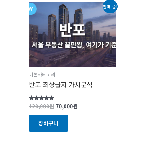
원래
현재
판매 중!
가격:
가격:
120,000원.
70,000원.
기본카테고리
반포 최상급지 가치분석
120,000
원
70,000
원
5 중에서
5.00
로 평가됨
장바구니