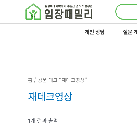
콘텐츠로
건너뛰기
개인 상담
질문 
/ 상품 태그 “재테크영상”
홈
재테크영상
1개 결과 출력