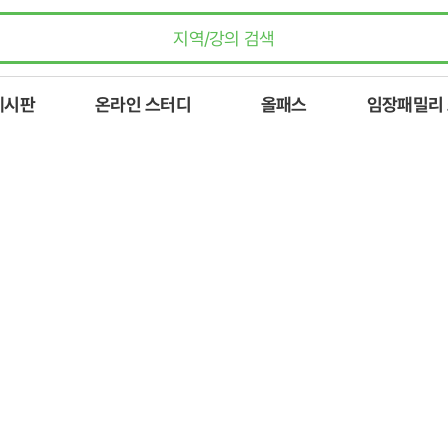
게시판
온라인 스터디
올패스
임장패밀리