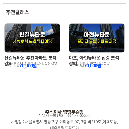
추천클래스
신길뉴타운 추천아파트 분석-
마포, 아현뉴타운 집중 분석 –
강의
강의
임장으로 찾아낸 저평가 단지, 집값 전망
적정 타이밍 및 30억 집값 전망
70,000
원
70,000
원
120,000
원
120,000
원
주식회사 땅땅무슨땅
사업자등록번호 : 337-87-03332
사업장 : 서울특별시 영등포구 여의동로 97, 3층 비310호(여의도동,
대우트럼프월드2)