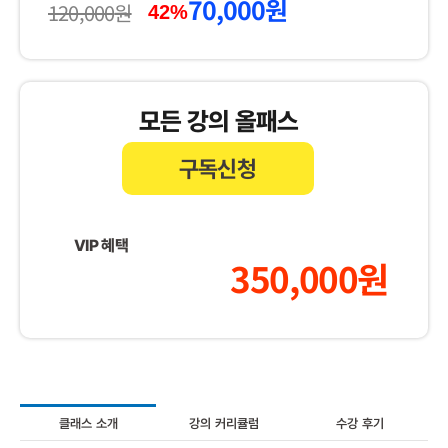
70,000
원
120,000
원
가격:
가격:
42%
120,000원.
70,000원.
모든 강의 올패스
구독신청
VIP 혜택
350,000원
클래스 소개
강의 커리큘럼
수강 후기