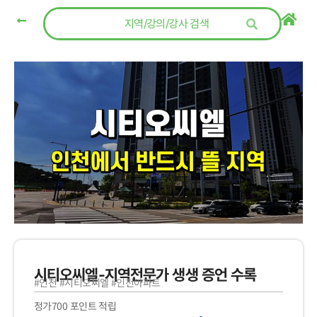
콘텐츠로
건너뛰기
시티오씨엘-지역전문가 생생 증언 수록
#인천 #시티오씨엘 #인천아파트
정가
원래
현재
700 포인트 적립