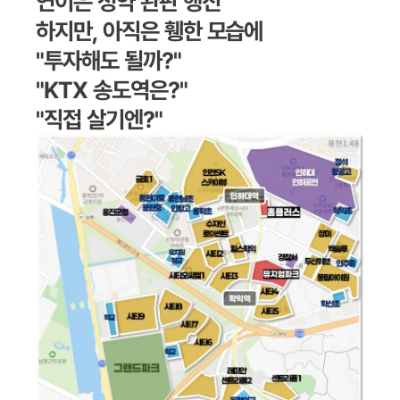
연이은 청약 완판 행진
하지만, 아직은 휑한 모습에
"투자해도 될까?"
"KTX 송도역은?"
"직접 살기엔?"